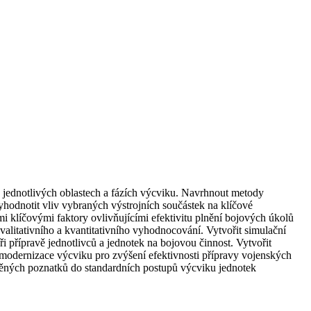
 v jednotlivých oblastech a fázích výcviku. Navrhnout metody
Vyhodnotit vliv vybraných výstrojních součástek na klíčové
mi klíčovými faktory ovlivňujícími efektivitu plnění bojových úkolů
valitativního a kvantitativního vyhodnocování. Vytvořit simulační
 přípravě jednotlivců a jednotek na bojovou činnost. Vytvořit
odernizace výcviku pro zvýšení efektivnosti přípravy vojenských
ěných poznatků do standardních postupů výcviku jednotek