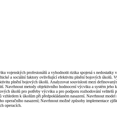
cviku vojenských profesionálů a vyhodnotit rizika spojená s nedostatky
hické a sociální faktory ovlivňující efektivitu plnění bojových úkolů. 
ektivitu plnění bojových úkolů. Analyzovat souvislosti mezi definovaný
užití. Navrhnout metody objektivního hodnocení výcviku a systém jeho k
ových úkolů pro potřeby výcviku a pro podporu rozhodování velitelů při
áků vzhledem k úkolům při předpokládaném nasazení. Navrhnout model m
ho operačního nasazení; Navrhnout možné způsoby implementace zjišt
ch operacích.