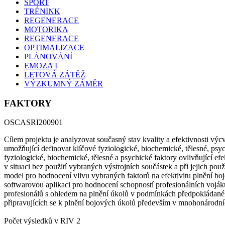
SPORT
TRÉNINK
REGENERACE
MOTORIKA
REGENERACE
OPTIMALIZACE
PLÁNOVÁNÍ
EMOZA I
LETOVÁ ZÁTĚŽ
VÝZKUMNÝ ZÁMĚR
FAKTORY
OSCASRI200901
Cílem projektu je analyzovat současný stav kvality a efektivnosti vý
umožňující definovat klíčové fyziologické, biochemické, tělesné, psyc
fyziologické, biochemické, tělesné a psychické faktory ovlivňující ef
v situaci bez použití vybraných výstrojních součástek a při jejich po
model pro hodnocení vlivu vybraných faktorů na efektivitu plnění boj
softwarovou aplikaci pro hodnocení schopností profesionálních voj
profesionálů s ohledem na plnění úkolů v podmínkách předpokládané
připravujících se k plnění bojových úkolů především v mnohonárodní
Počet výsledků v RIV 2