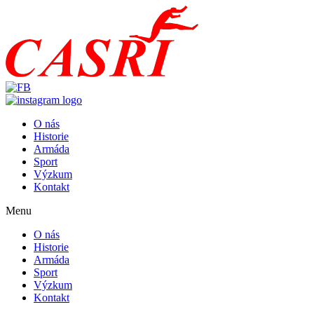
O nás
Historie
Armáda
Sport
Výzkum
Kontakt
Menu
O nás
Historie
Armáda
Sport
Výzkum
Kontakt