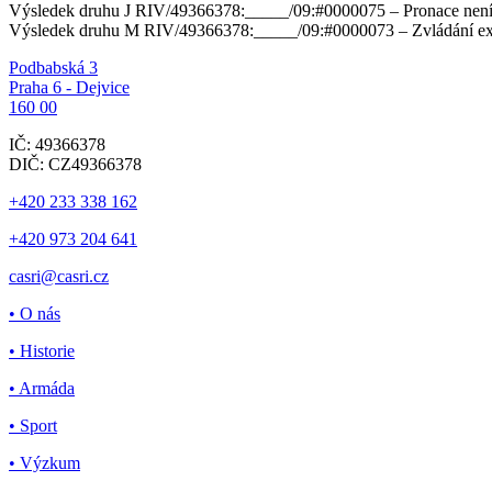
Výsledek druhu J RIV/49366378:_____/09:#0000075 – Pronace není 
Výsledek druhu M RIV/49366378:_____/09:#0000073 – Zvládání ext
Podbabská 3
Praha 6 - Dejvice
160 00
IČ: 49366378
DIČ: CZ49366378
+420 233 338 162
+420 973 204 641
casri@casri.cz
• O nás
• Historie
• Armáda
• Sport
• Výzkum