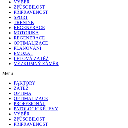
VÝBĚR
ZPŮSOBILOST
PŘIPRAVENOST
SPORT
TRÉNINK
REGENERACE
MOTORIKA
REGENERACE
OPTIMALIZACE
PLÁNOVÁNÍ
EMOZA I
LETOVÁ ZÁTĚŽ
VÝZKUMNÝ ZÁMĚR
Menu
FAKTORY
ZÁTĚŽ
OPTIMA
OPTIMALIZACE
PROFESIONÁL
PATOLOGICKÉ JEVY
VÝBĚR
ZPŮSOBILOST
PŘIPRAVENOST